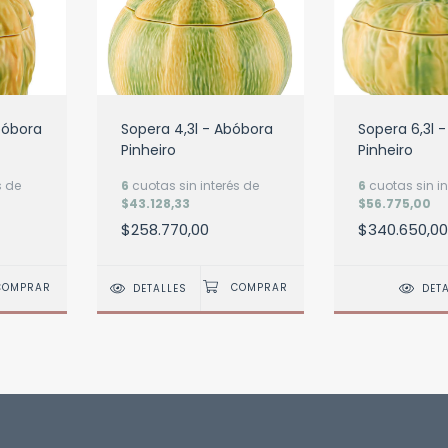
bóbora
Sopera 4,3l - Abóbora
Sopera 6,3l 
Pinheiro
Pinheiro
s de
6
cuotas sin interés de
6
cuotas sin in
$43.128,33
$56.775,00
$258.770,00
$340.650,00
DETALLES
DET