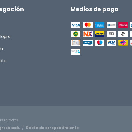
egación
Medios de pago
Alegre
om
cto
reservados.
gresá acá.
/
Botón de arrepentimiento