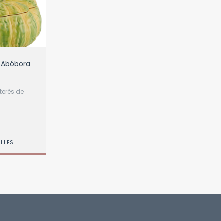
- Abóbora
terés de
ALLES