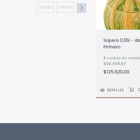
Sopera 0,55l - A
Pinheiro
6
cuotas sin interé
$20.936,67
$125.620,00
DETALLES