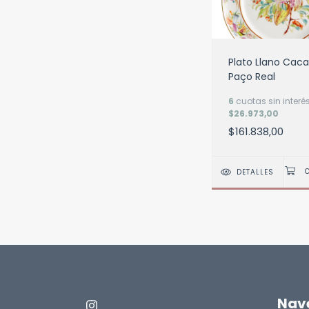
Plato Llano Caca
Paço Real
6
cuotas sin interé
$26.973,00
$161.838,00
DETALLES
Nav