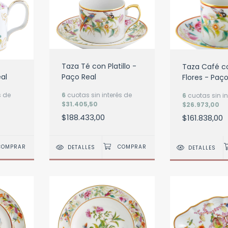
Taza Té con Platillo -
Taza Café con
al
Paço Real
Flores - Paço
s de
6
cuotas sin interés de
6
cuotas sin in
$31.405,50
$26.973,00
$188.433,00
$161.838,00
DETALLES
DETALLES