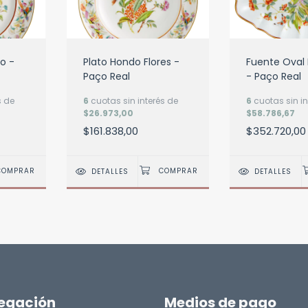
Plato Hondo Flores -
o -
Fuente Oval
Paço Real
- Paço Real
6
cuotas sin interés de
s de
6
cuotas sin in
$26.973,00
$58.786,67
$161.838,00
$352.720,00
DETALLES
DETALLES
egación
Medios de pago