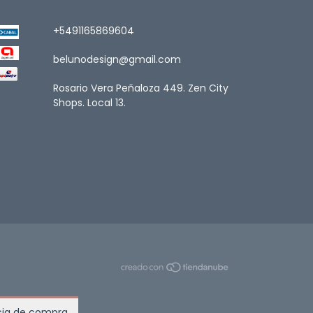
+5491165869604
belunodesign@gmail.com
Rosario Vera Peñaloza 449. Zen City
Shops. Local 13.
ncia de compra.