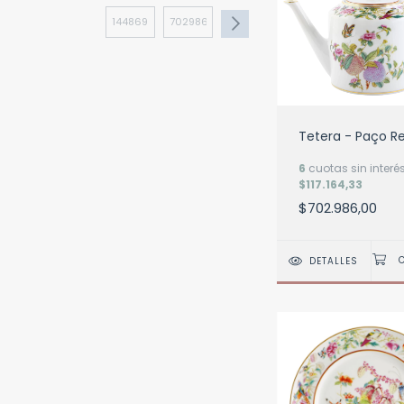
Tetera - Paço Re
6
cuotas sin interé
$117.164,33
$702.986,00
DETALLES