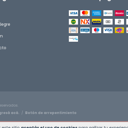
Alegre
om
cto
reservados.
gresá acá.
/
Botón de arrepentimiento
 este sitio
aceptás el uso de cookies
para agilizar tu experie