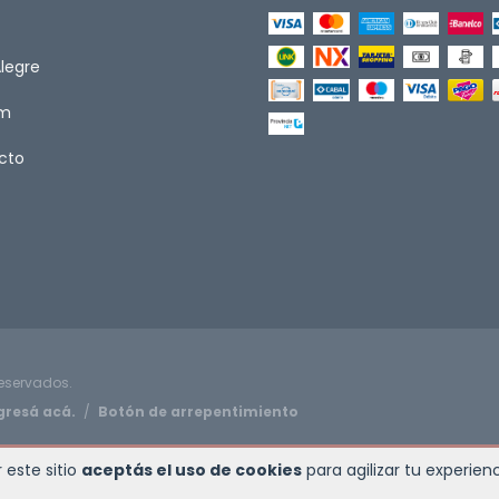
Alegre
om
cto
reservados.
gresá acá.
/
Botón de arrepentimiento
 este sitio
aceptás el uso de cookies
para agilizar tu experie