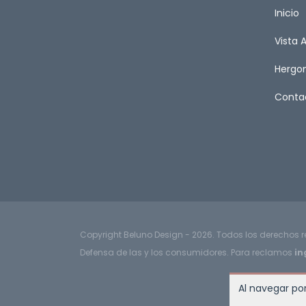
Inicio
Vista 
Herg
Conta
Copyright Beluno Design - 2026. Todos los derechos 
Defensa de las y los consumidores. Para reclamos
in
Al navegar por